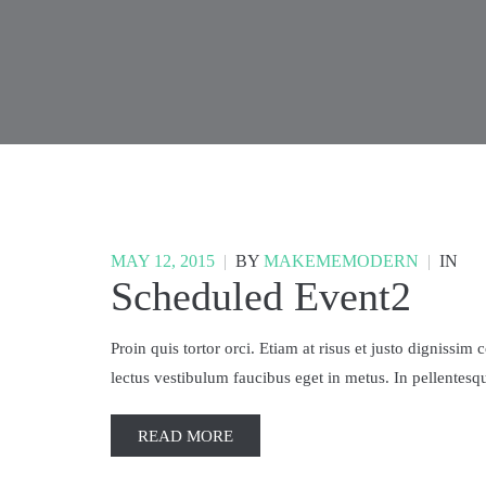
MAY 12, 2015
|
BY
MAKEMEMODERN
|
IN
Scheduled Event2
Proin quis tortor orci. Etiam at risus et justo digniss
lectus vestibulum faucibus eget in metus. In pellentesque
READ MORE