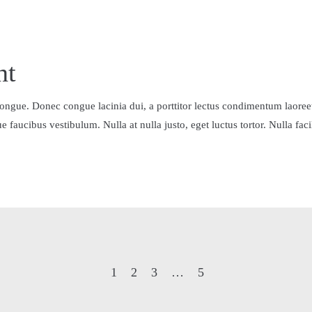
nt
im congue. Donec congue lacinia dui, a porttitor lectus condimentum laor
 faucibus vestibulum. Nulla at nulla justo, eget luctus tortor. Nulla facil
1
2
3
…
5